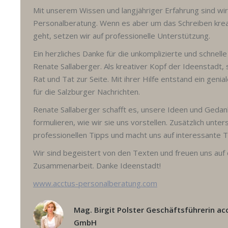
Mit unserem Wissen und langjähriger Erfahrung sind wir
Personalberatung. Wenn es aber um das Schreiben krea
geht, setzen wir auf professionelle Unterstützung.
Ein herzliches Danke für die unkomplizierte und schnelle
Renate Sallaberger. Als kreativer Kopf der Ideenstadt, 
Rat und Tat zur Seite. Mit ihrer Hilfe entstand ein gen
für die Salzburger Nachrichten.
Renate Sallaberger schafft es, unsere Ideen und Gedan
formulieren, wie wir sie uns vorstellen. Zusätzlich unter
professionellen Tipps und macht uns auf interessante
Wir sind begeistert von den Texten und freuen uns auf 
Zusammenarbeit. Danke Ideenstadt!
www.acctus-personalberatung.com
Mag. Birgit Polster Geschäftsführerin a
GmbH