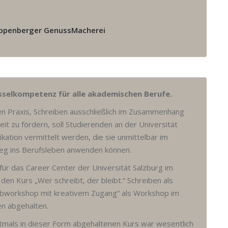
oppenberger GenussMacherei
üsselkompetenz für alle akademischen Berufe.
n Praxis, Schreiben ausschließlich im Zusammenhang
eit zu fördern, soll Studierenden an der Universität
ikation vermittelt werden, die sie unmittelbar im
ieg ins Berufsleben anwenden können.
 für das Career Center der Universität Salzburg im
n Kurs „Wer schreibt, der bleibt.“ Schreiben als
eibworkshop mit kreativem Zugang“ als Workshop im
n abgehalten.
tmals in dieser Form abgehaltenen Kurs war wesentlich