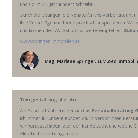
und Co im 21. Jahrhundert schreibt.
Durch die Übungen, die Renate für uns vorbereitet hat, 
ihre Vorschläge und Ideen praktisch ausprobieren. Wir 
und können den Workshop nur weiterempfehlen.
Zukun
www.springer-immobilien.at
Mag. Marlene Springer, LLM.oec Immobil
Textgestaltung aller Art
Als Geschäftsführerin der
acctus Personalberatung
ich immer für unsere Kunden da. In persönlichen Bera
wir herauszufinden, wen der Kunde sucht und welche E
Mitarbeiter mitbringen muss.