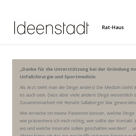
Rat-Haus
„Danke für die Unterstützung bei der Gründung me
Unfallchirurgie und Sportmedizin.
Als Arzt sieht man die Dinge anders! Die Medizin steht i
es auch sein. Dass aber viele andere Dinge wesentlich si
Zusammenarbeit mit Renate Sallaberger klar geworden
Wie erreiche ich meine Patienten besser, welche Dinge
wie präsentiere ich mich richtig, wie sollte der Kontakt
wo und welche Inserate sollen geschalten werden? … u
Alleine hätte ich das nie geschafft und mein Einstieg in 