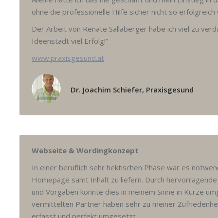
ohne die professionelle Hilfe sicher nicht so erfolgreich 
Der Arbeit von Renate Sallaberger habe ich viel zu ver
Ideenstadt viel Erfolg!“
www.praxisgesund.at
Dr. Joachim Schiefer, Praxisgesund
Webseite & Wordingkonzept
In einer beruflich sehr hektischen Phase war es notwend
Homepage samt Inhalt zu liefern. Durch hervorragende
und Vorgaben konnte dies in meinem Sinne in Kürze um
vermittelten Partner haben sehr zu meiner Zufriedenhei
erfasst und perfekt umgesetzt.