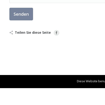
Senden
Teilen Sie diese Seite
(c) Ideenstadt 2016 - Design und Konzept
www.kobugger.at
Diese Website benu