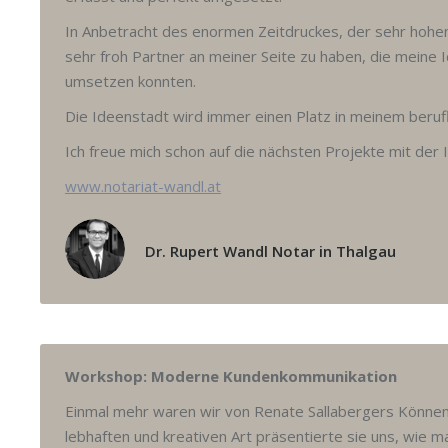
In Anbetracht des enormen Zeitdruckes, der sehr hohen
sehr froh Partner an meiner Seite zu haben, die meine
umsetzen konnten.
Die Ideenstadt wird immer einen Platz in meinem beruf
Ich freue mich schon auf die nächsten Projekte mit der 
www.notariat-wandl.at
Dr. Rupert Wandl Notar in Thalgau
Workshop: Moderne Kundenkommunikation
Einmal mehr waren wir von Renate Sallabergers Können 
lebhaften und kreativen Art präsentierte sie uns, wie ma