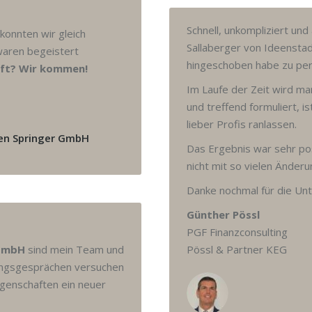
Schnell, unkompliziert un
konnten wir gleich
Sallaberger von Ideenstad
waren begeistert
hingeschoben habe zu perf
ft? Wir kommen!
Im Laufe der Zeit wird man
und treffend formuliert, 
lieber Profis ranlassen.
ien Springer GmbH
Das Ergebnis war sehr pos
nicht mit so vielen Änder
Danke nochmal für die Unte
Günther Pössl
PGF Finanzconsulting
 GmbH
sind mein Team und
Pössl & Partner KEG
tungsgesprächen versuchen
igenschaften ein neuer