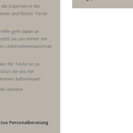
 die Experten in der
tiver und flotter Texte
 Hilfe geht dabei an
steht sie uns immer mit
iales Unternehmensportrait
ken für Texte so zu
stützt sie uns mit
 Themen aufmerksam.
die weitere
cctus Personalberatung