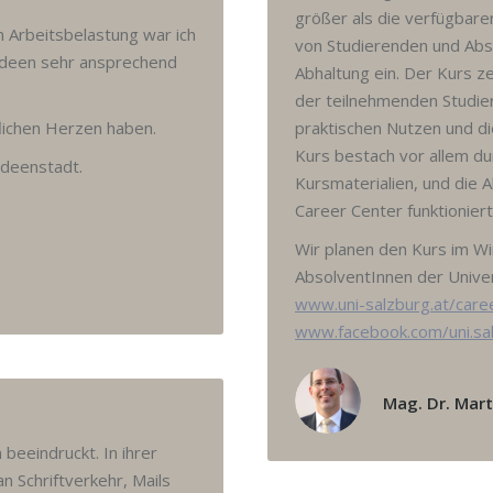
größer als die verfügbare
 Arbeitsbelastung war ich
von Studierenden und Abs
 Ideen sehr ansprechend
Abhaltung ein. Der Kurs z
der teilnehmenden Studie
lichen Herzen haben.
praktischen Nutzen und d
Kurs bestach vor allem du
Ideenstadt.
Kursmaterialien, und die 
Career Center funktioniert
Wir planen den Kurs im W
AbsolventInnen der Univer
www.uni-salzburg.at/care
www.facebook.com/uni.sal
Mag. Dr. Mart
beeindruckt. In ihrer
n Schriftverkehr, Mails