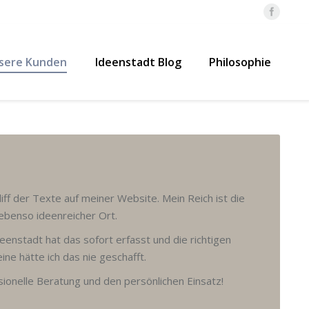
sere Kunden
Ideenstadt Blog
Philosophie
iff der Texte auf meiner Website. Mein Reich ist die
 ebenso ideenreicher Ort.
eenstadt hat das sofort erfasst und die richtigen
ine hätte ich das nie geschafft.
sionelle Beratung und den persönlichen Einsatz!