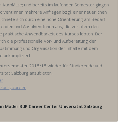
n Kurplätze; und bereits im laufenden Semester gingen
olventInnen mehrere Anfragen bzgl. einer neuerlichen
eichnete sich durch eine hohe Orientierung am Bedarf
renden und AbsolventInnen aus, die vor allem den
ie praktische Anwendbarkeit des Kurses lobten. Der
rch die professionelle Vor- und Aufbereitung der
Abstimmung und Organisation der Inhalte mit dem
e unkompliziert.
intersemester 2015/15 wieder für Studierende und
sität Salzburg anzubieten.
er
zburg.career
in Mader BdR Career Center Universität Salzburg