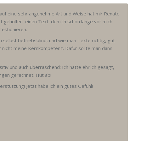
d auf eine sehr angenehme Art und Weise hat mir Renate
t geholfen, einen Text, den ich schon lange vor mich
ektionieren.
 selbst betriebsblind, und wie man Texte richtig, gut
ist nicht meine Kernkompetenz. Dafür sollte man dann
itiv und auch überraschend: Ich hatte ehrlich gesagt,
ungen gerechnet. Hut ab!
rstützung! Jetzt habe ich ein gutes Gefühl!