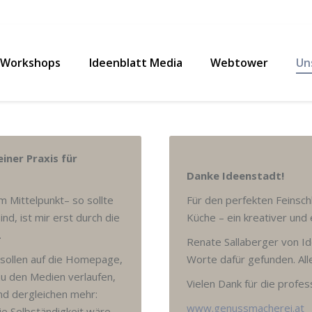
Workshops
Ideenblatt Media
Webtower
Un
iner Praxis für
Danke Ideenstadt!
m Mittelpunkt– so sollte
Für den perfekten Feinschl
nd, ist mir erst durch die
Küche – ein kreativer und
.
Renate Sallaberger von Id
 sollen auf die Homepage,
Worte dafür gefunden. Alle
 zu den Medien verlaufen,
Vielen Dank für die profes
nd dergleichen mehr:
www.genussmacherei.at
die Selbständigkeit wäre