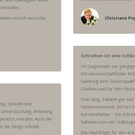
verlaufen.
danken und ich wünsche
Christiane P
Schreiben ist eine Schl
Im Gegensatz zur gängige
mit wissenschaftlicher Arb
Salzburg eine Zusatzqualif
Studium und für den Einst
Frau Mag. Sallaberger hat
ig, schnell eine
Wintersemester 2014/15 de
 Unterstützung, Anleitung
Karrierefaktor – Ein Schr
gesetzt werden. Auch die
Rahmen von vier Halbtage
t die Dinge schnell
Die Nachfrage für den ers